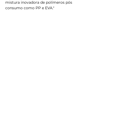
mistura inovadora de polímeros pós
consumo como PP e EVA."
Sua Jornada 
Sustentável 
começa aqui! 
Vamos juntos:
Nome
*
Email
*
Insira uma mensagem